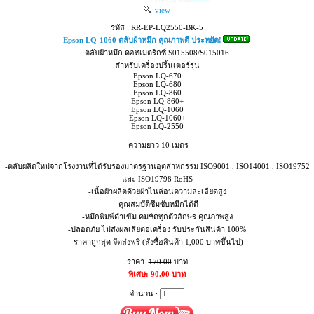
view
รหัส : RR-EP-LQ2550-BK-5
Epson LQ-1060 ตลับผ้าหมึก คุณภาพดี ประหยัด!
ตลับผ้าหมึก ดอทเมตริกซ์ S015508/S015016
สำหรับเครื่องปริ้นเตอร์รุ่น
Epson LQ-670
Epson LQ-680
Epson LQ-860
Epson LQ-860+
Epson LQ-1060
Epson LQ-1060+
Epson LQ-2550
-ความยาว 10 เมตร
-ตลับผลิตใหม่จากโรงงานที่ได้รับรองมาตรฐานอุตสาหกรรม ISO9001 , ISO14001 , ISO19752
และ ISO19798 RoHS
-เนื้อผ้าผลิตด้วยผ้าไนล่อนความละเอียดสูง
-คุณสมบัติซึมซับหมึกได้ดี
-หมึกพิมพ์ดำเข้ม คมชัดทุกตัวอักษร คุณภาพสูง
-ปลอดภัย ไม่ส่งผลเสียต่อเครื่อง รับประกันสินค้า 100%
-ราคาถูกสุด จัดส่งฟรี (สั่งซื้อสินค้า 1,000 บาทขึ้นไป)
ราคา:
170.00
บาท
พิเศษ: 90.00 บาท
จำนวน :