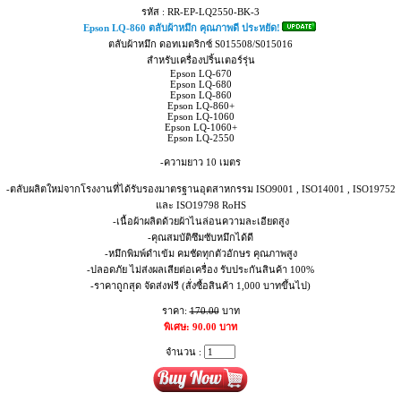
รหัส : RR-EP-LQ2550-BK-3
Epson LQ-860 ตลับผ้าหมึก คุณภาพดี ประหยัด!
ตลับผ้าหมึก ดอทเมตริกซ์ S015508/S015016
สำหรับเครื่องปริ้นเตอร์รุ่น
Epson LQ-670
Epson LQ-680
Epson LQ-860
Epson LQ-860+
Epson LQ-1060
Epson LQ-1060+
Epson LQ-2550
-ความยาว 10 เมตร
-ตลับผลิตใหม่จากโรงงานที่ได้รับรองมาตรฐานอุตสาหกรรม ISO9001 , ISO14001 , ISO19752
และ ISO19798 RoHS
-เนื้อผ้าผลิตด้วยผ้าไนล่อนความละเอียดสูง
-คุณสมบัติซึมซับหมึกได้ดี
-หมึกพิมพ์ดำเข้ม คมชัดทุกตัวอักษร คุณภาพสูง
-ปลอดภัย ไม่ส่งผลเสียต่อเครื่อง รับประกันสินค้า 100%
-ราคาถูกสุด จัดส่งฟรี (สั่งซื้อสินค้า 1,000 บาทขึ้นไป)
ราคา:
170.00
บาท
พิเศษ: 90.00 บาท
จำนวน :