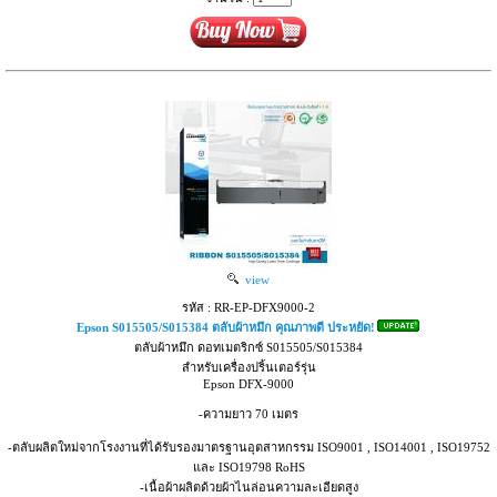
view
รหัส : RR-EP-DFX9000-2
Epson S015505/S015384 ตลับผ้าหมึก คุณภาพดี ประหยัด!
ตลับผ้าหมึก ดอทเมตริกซ์ S015505/S015384
สำหรับเครื่องปริ้นเตอร์รุ่น
Epson DFX-9000
-ความยาว 70 เมตร
-ตลับผลิตใหม่จากโรงงานที่ได้รับรองมาตรฐานอุตสาหกรรม ISO9001 , ISO14001 , ISO19752
และ ISO19798 RoHS
-เนื้อผ้าผลิตด้วยผ้าไนล่อนความละเอียดสูง