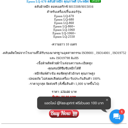
Epson LQ-670 ตลับผ้าหมึก คุณภาพดี ประหยัด!
ตลับผ้าหมึก ดอทเมตริกซ์ S015508/S015016
สำหรับเครื่องปริ้นเตอร์รุ่น
Epson LQ-670
Epson LQ-680
Epson LQ-860
Epson LQ-860+
Epson LQ-1060
Epson LQ-1060+
Epson LQ-2550
-ความยาว 10 เมตร
-ตลับผลิตใหม่จากโรงงานที่ได้รับรองมาตรฐานอุตสาหกรรม ISO9001 , ISO14001 , ISO19752
และ ISO19798 RoHS
-เนื้อผ้าผลิตด้วยผ้าไนล่อนความละเอียดสูง
-คุณสมบัติซึมซับหมึกได้ดี
-หมึกพิมพ์ดำเข้ม คมชัดทุกตัวอักษร คุณภาพสูง
-ปลอดภัย ไม่ส่งผลเสียต่อเครื่อง รับประกันสินค้า 100%
-ราคาถูกสุด จัดส่งฟรี (สั่งซื้อสินค้า 1,000 บาทขึ้นไป)
ราคา:
170.00
บาท
พิเศษ: 90.00 บาท
แอดไลน์ @lasuprint ฟรีส่วนลด 100 บาท
จำนวน :
1