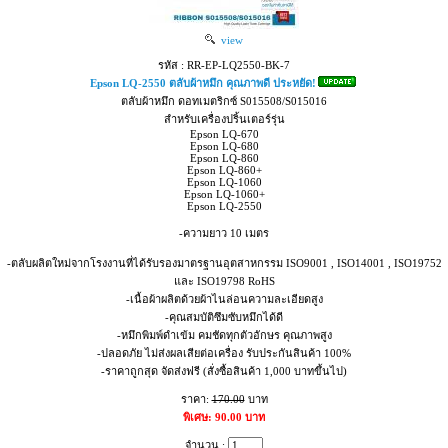
view
รหัส : RR-EP-LQ2550-BK-7
Epson LQ-2550 ตลับผ้าหมึก คุณภาพดี ประหยัด!
ตลับผ้าหมึก ดอทเมตริกซ์ S015508/S015016
สำหรับเครื่องปริ้นเตอร์รุ่น
Epson LQ-670
Epson LQ-680
Epson LQ-860
Epson LQ-860+
Epson LQ-1060
Epson LQ-1060+
Epson LQ-2550
-ความยาว 10 เมตร
-ตลับผลิตใหม่จากโรงงานที่ได้รับรองมาตรฐานอุตสาหกรรม ISO9001 , ISO14001 , ISO19752
และ ISO19798 RoHS
-เนื้อผ้าผลิตด้วยผ้าไนล่อนความละเอียดสูง
-คุณสมบัติซึมซับหมึกได้ดี
-หมึกพิมพ์ดำเข้ม คมชัดทุกตัวอักษร คุณภาพสูง
-ปลอดภัย ไม่ส่งผลเสียต่อเครื่อง รับประกันสินค้า 100%
-ราคาถูกสุด จัดส่งฟรี (สั่งซื้อสินค้า 1,000 บาทขึ้นไป)
ราคา:
170.00
บาท
พิเศษ: 90.00 บาท
จำนวน :