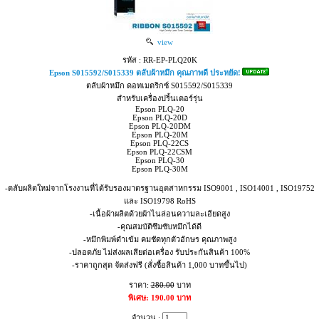
view
รหัส : RR-EP-PLQ20K
Epson S015592/S015339 ตลับผ้าหมึก คุณภาพดี ประหยัด!
ตลับผ้าหมึก ดอทเมตริกซ์ S015592/S015339
สำหรับเครื่องปริ้นเตอร์รุ่น
Epson PLQ-20
Epson PLQ-20D
Epson PLQ-20DM
Epson PLQ-20M
Epson PLQ-22CS
Epson PLQ-22CSM
Epson PLQ-30
Epson PLQ-30M
-ตลับผลิตใหม่จากโรงงานที่ได้รับรองมาตรฐานอุตสาหกรรม ISO9001 , ISO14001 , ISO19752
และ ISO19798 RoHS
-เนื้อผ้าผลิตด้วยผ้าไนล่อนความละเอียดสูง
-คุณสมบัติซึมซับหมึกได้ดี
-หมึกพิมพ์ดำเข้ม คมชัดทุกตัวอักษร คุณภาพสูง
-ปลอดภัย ไม่ส่งผลเสียต่อเครื่อง รับประกันสินค้า 100%
-ราคาถูกสุด จัดส่งฟรี (สั่งซื้อสินค้า 1,000 บาทขึ้นไป)
ราคา:
280.00
บาท
พิเศษ: 190.00 บาท
จำนวน :