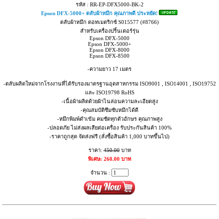
รหัส : RR-EP-DFX5000-BK-2
Epson DFX-5000+ ตลับผ้าหมึก คุณภาพดี ประหยัด!
ตลับผ้าหมึก ดอทเมตริกซ์ S015577 (#8766)
สำหรับเครื่องปริ้นเตอร์รุ่น
Epson DFX-5000
Epson DFX-5000+
Epson DFX-8000
Epson DFX-8500
-ความยาว 17 เมตร
-ตลับผลิตใหม่จากโรงงานที่ได้รับรองมาตรฐานอุตสาหกรรม ISO9001 , ISO14001 , ISO19752
และ ISO19798 RoHS
-เนื้อผ้าผลิตด้วยผ้าไนล่อนความละเอียดสูง
-คุณสมบัติซึมซับหมึกได้ดี
-หมึกพิมพ์ดำเข้ม คมชัดทุกตัวอักษร คุณภาพสูง
-ปลอดภัย ไม่ส่งผลเสียต่อเครื่อง รับประกันสินค้า 100%
-ราคาถูกสุด จัดส่งฟรี (สั่งซื้อสินค้า 1,000 บาทขึ้นไป)
ราคา:
450.00
บาท
พิเศษ: 260.00 บาท
จำนวน :