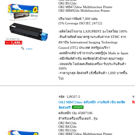
OKI B512dn
OKI MB472dnw Multifunction Printer
OKI MB492dn Multifunction Printer
ปริมาณการพิมพ์ 7,000 แผ่น
(5% Coverage ISO IEC 24712)
-ผลิตโดยโรงงาน LASUPRINT อะไหล่ใหม่ 100%
-สินค้าผลิตด้วยมาตรฐานระดับสากล STMC จาก
สถาบัน International Imaging Technology
Council (ITC) ประเทศ สหรัฐอเมริกา
view
-ผงหมึกแท้นำเข้าจากประเทศญี่ปุ่น Made in Japan
-หมึกพิมพ์ดำเข้ม คมชัดทุกตัวอักษร คุณภาพสูง
-ปลอดภัย ไม่ส่งผลเสียต่อเครื่อง รับประกันสินค้า
100%
-ราคาถูกสุด จัดส่งฟรี (สั่งซื้อสินค้า 1,000 บาทขึ้น
ไป)
รหัส : LPO37-5
ร
OKI MB472dnw ตลับหมึก งานพิมพ์ เข้ม คมชัด
พ
จัดส่งฟรี!
ตลับหมึก Oki 45807106
สำหรับเครื่องปริ้นเตอร์...รุ่น
OKI B412dn
OKI B432dn
OKI B512dn
OKI MB472dnw Multifunction Printer