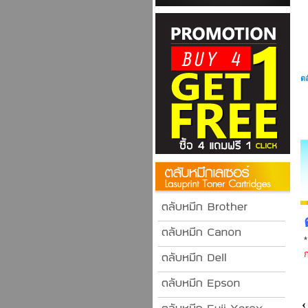
ตล
ก
‹