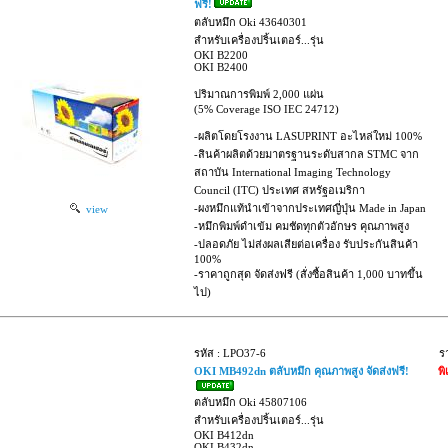
ฟรี!
ตลับหมึก Oki 43640301
สำหรับเครื่องปริ้นเตอร์...รุ่น
OKI B2200
OKI B2400
ปริมาณการพิมพ์ 2,000 แผ่น
(5% Coverage ISO IEC 24712)
-ผลิตโดยโรงงาน LASUPRINT อะไหล่ใหม่ 100%
-สินค้าผลิตด้วยมาตรฐานระดับสากล STMC จาก
สถาบัน International Imaging Technology
Council (ITC) ประเทศ สหรัฐอเมริกา
-ผงหมึกแท้นำเข้าจากประเทศญี่ปุ่น Made in Japan
view
-หมึกพิมพ์ดำเข้ม คมชัดทุกตัวอักษร คุณภาพสูง
-ปลอดภัย ไม่ส่งผลเสียต่อเครื่อง รับประกันสินค้า
100%
-ราคาถูกสุด จัดส่งฟรี (สั่งซื้อสินค้า 1,000 บาทขึ้น
ไป)
รหัส : LPO37-6
ร
OKI MB492dn ตลับหมึก คุณภาพสูง จัดส่งฟรี!
พ
ตลับหมึก Oki 45807106
สำหรับเครื่องปริ้นเตอร์...รุ่น
OKI B412dn
OKI B432dn