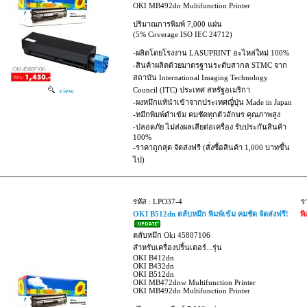
OKI MB492dn Multifunction Printer
ปริมาณการพิมพ์ 7,000 แผ่น
(5% Coverage ISO IEC 24712)
-ผลิตโดยโรงงาน LASUPRINT อะไหล่ใหม่ 100%
-สินค้าผลิตด้วยมาตรฐานระดับสากล STMC จาก
สถาบัน International Imaging Technology
Council (ITC) ประเทศ สหรัฐอเมริกา
view
-ผงหมึกแท้นำเข้าจากประเทศญี่ปุ่น Made in Japan
-หมึกพิมพ์ดำเข้ม คมชัดทุกตัวอักษร คุณภาพสูง
-ปลอดภัย ไม่ส่งผลเสียต่อเครื่อง รับประกันสินค้า
100%
-ราคาถูกสุด จัดส่งฟรี (สั่งซื้อสินค้า 1,000 บาทขึ้น
ไป)
รหัส : LPO37-4
ร
OKI B512dn ตลับหมึก พิมพ์เข้ม คมชัด จัดส่งฟรี!
พ
ตลับหมึก Oki 45807106
สำหรับเครื่องปริ้นเตอร์...รุ่น
OKI B412dn
OKI B432dn
OKI B512dn
OKI MB472dnw Multifunction Printer
OKI MB492dn Multifunction Printer