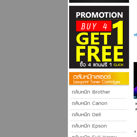
ห
ห
ส
‹