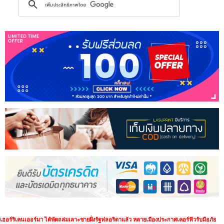
เฮอร์ริเคนเออร์มา ได้พัดถล่มเลาะชายฝั่งรัฐฟลอริดาแล้ว หลายเมืองประกาศเคอร์ฟิวรับมือภัย