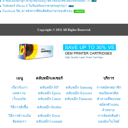
มาต่อเนื่องอีกลูก-พายุโซนร้อนกูโชล เตือนกทม.ฝนถล่มร้อยละ 70
โปสเตอร์ iPhone 8 ในจีนพร้อมราคาครบทุกรุ่น!!
Facebook ปิด AI หลังจากที่มันคิดค้นภาษาของตัวเอง
Copyright © 2011 All Rights Reserved.
เมนู
ตลับหมึกเลเซอร์
บริการ
เกี่ยวกับเรา
ตลับหมึก HP
ตลับหมึก Samsung
การสมัครสมาชิก
บทความ
ตลับหมึก Epson
ตลับหมึก Kyocera
ขอเปิดเครดิต
เว็บบอร์ด
ตลับหมึก Canon
ตลับหมึก Panasonic
คำถามที่พบบ่อย
สมัครตัวแทน
วิธีการสั่งซื้อ
ตลับหมึก Brother
จำหน่าย
วิธีการชำระเงิน
ตลับหมึก Xerox
การจัดส่งสินค้า
ติดต่อเรา
ตลับหมึก Lexmark
แผงผังเว็บไซต์