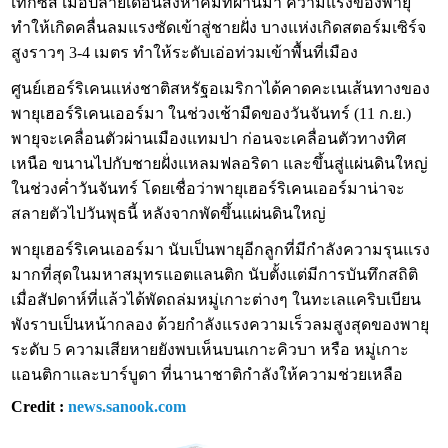
เท็กซัส เมื่อปลายเดือนสิงหาคมที่ผ่านมา ความแรงของพายุ
ทำให้เกิดคลื่นลมแรงซัดเข้าสู่ชายฝั่ง บางแห่งเกิดสตอร์มเซิร์จ
สูงราวๆ 3-4 เมตร ทำให้ระดับเอ่อท่วมเข้าพื้นที่เมือง
ศูนย์เฮอร์ริเคนแห่งชาติสหรัฐอเมริกาได้คาดคะเนเส้นทางของ
พายุเฮอร์ริเคนเออร์มา ในช่วงเช้ามืดของวันจันทร์ (11 ก.ย.)
พายุจะเคลื่อนตัวผ่านเมืองแทมปา ก่อนจะเคลื่อนตัวทางทิศ
เหนือ ขนานไปกับชายฝั่งแหลมฟลอริดา และขึ้นสู่แผ่นดินใหญ่
ในช่วงค่ำวันจันทร์ โดยเชื่อว่าพายุเฮอร์ริเคนเออร์มาน่าจะ
สลายตัวไปวันพุธนี้ หลังจากพัดขึ้นแผ่นดินใหญ่
พายุเฮอร์ริเคนเออร์มา นับเป็นพายุอีกลูกที่มีกำลังความรุนแรง
มากที่สุดในมหาสมุทรแอตแลนติก นับตั้งแต่มีการบันทึกสถิติ
เมื่อสัปดาห์ที่แล้วได้พัดถล่มหมู่เกาะต่างๆ ในทะเลแคริบเบียน
พังราบเป็นหน้ากลอง ด้วยกำลังแรงความเร็วลมสูงสุดของพายุ
ระดับ 5 ความเสียหายยังพบเห็นบนเกาะคิวบา หรือ หมู่เกาะ
แอนติกาและบาร์บูดา ที่นานาชาติกำลังให้ความช่วยเหลือ
Credit :
news.sanook.com